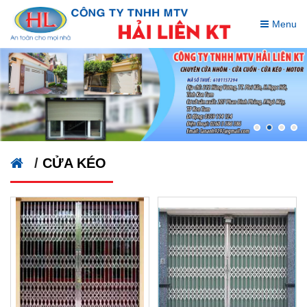
Menu
/
CỬA KÉO