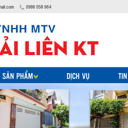
ail.com
0986 058 964
SẢN PHẨM
DỊCH VỤ
TIN